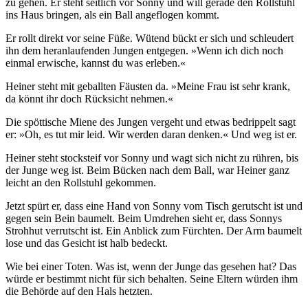
zu gehen. Er steht seitlich vor Sonny und will gerade den Rollstuhl
ins Haus bringen, als ein Ball angeflogen kommt.
Er rollt direkt vor seine Füße. Wütend bückt er sich und schleudert
ihn dem heranlaufenden Jungen entgegen. »Wenn ich dich noch
einmal erwische, kannst du was erleben.«
Heiner steht mit geballten Fäusten da. »Meine Frau ist sehr krank,
da könnt ihr doch Rücksicht nehmen.«
Die spöttische Miene des Jungen vergeht und etwas bedrippelt sagt
er: »Oh, es tut mir leid. Wir werden daran denken.« Und weg ist er.
Heiner steht stocksteif vor Sonny und wagt sich nicht zu rühren, bis
der Junge weg ist. Beim Bücken nach dem Ball, war Heiner ganz
leicht an den Rollstuhl gekommen.
Jetzt spürt er, dass eine Hand von Sonny vom Tisch gerutscht ist und
gegen sein Bein baumelt. Beim Umdrehen sieht er, dass Sonnys
Strohhut verrutscht ist. Ein Anblick zum Fürchten. Der Arm baumelt
lose und das Gesicht ist halb bedeckt.
Wie bei einer Toten. Was ist, wenn der Junge das gesehen hat? Das
würde er bestimmt nicht für sich behalten. Seine Eltern würden ihm
die Behörde auf den Hals hetzten.