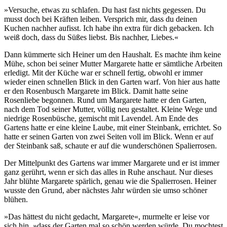
»Versuche, etwas zu schlafen. Du hast fast nichts gegessen. Du
musst doch bei Kräften leiben. Versprich mir, dass du deinen
Kuchen nachher aufisst. Ich habe ihn extra für dich gebacken. Ich
weiß doch, dass du Süßes liebst. Bis nachher, Liebes.«
Dann kümmerte sich Heiner um den Haushalt. Es machte ihm keine
Mühe, schon bei seiner Mutter Margarete hatte er sämtliche Arbeiten
erledigt. Mit der Küche war er schnell fertig, obwohl er immer
wieder einen schnellen Blick in den Garten warf. Von hier aus hatte
er den Rosenbusch Margarete im Blick. Damit hatte seine
Rosenliebe begonnen. Rund um Margarete hatte er den Garten,
nach dem Tod seiner Mutter, völlig neu gestaltet. Kleine Wege und
niedrige Rosenbüsche, gemischt mit Lavendel. Am Ende des
Gartens hatte er eine kleine Laube, mit einer Steinbank, errichtet. So
hatte er seinen Garten von zwei Seiten voll im Blick. Wenn er auf
der Steinbank saß, schaute er auf die wunderschönen Spalierrosen.
Der Mittelpunkt des Gartens war immer Margarete und er ist immer
ganz gerührt, wenn er sich das alles in Ruhe anschaut. Nur dieses
Jahr blühte Margarete spärlich, genau wie die Spalierrosen. Heiner
wusste den Grund, aber nächstes Jahr würden sie umso schöner
blühen.
»Das hättest du nicht gedacht, Margarete«, murmelte er leise vor
sich hin, »dass der Garten mal so schön werden würde. Du mochtest