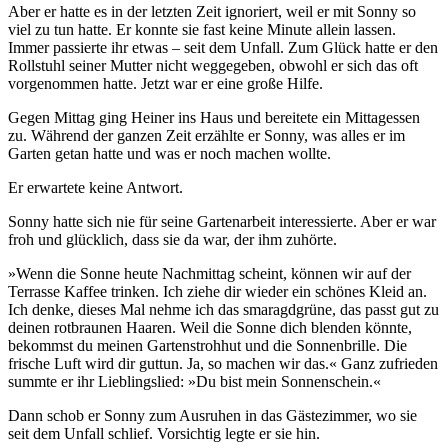
Aber er hatte es in der letzten Zeit ignoriert, weil er mit Sonny so
viel zu tun hatte. Er konnte sie fast keine Minute allein lassen.
Immer passierte ihr etwas – seit dem Unfall. Zum Glück hatte er den
Rollstuhl seiner Mutter nicht weggegeben, obwohl er sich das oft
vorgenommen hatte. Jetzt war er eine große Hilfe.
Gegen Mittag ging Heiner ins Haus und bereitete ein Mittagessen
zu. Während der ganzen Zeit erzählte er Sonny, was alles er im
Garten getan hatte und was er noch machen wollte.
Er erwartete keine Antwort.
Sonny hatte sich nie für seine Gartenarbeit interessierte. Aber er war
froh und glücklich, dass sie da war, der ihm zuhörte.
»Wenn die Sonne heute Nachmittag scheint, können wir auf der
Terrasse Kaffee trinken. Ich ziehe dir wieder ein schönes Kleid an.
Ich denke, dieses Mal nehme ich das smaragdgrüne, das passt gut zu
deinen rotbraunen Haaren. Weil die Sonne dich blenden könnte,
bekommst du meinen Gartenstrohhut und die Sonnenbrille. Die
frische Luft wird dir guttun. Ja, so machen wir das.« Ganz zufrieden
summte er ihr Lieblingslied: »Du bist mein Sonnenschein.«
Dann schob er Sonny zum Ausruhen in das Gästezimmer, wo sie
seit dem Unfall schlief. Vorsichtig legte er sie hin.