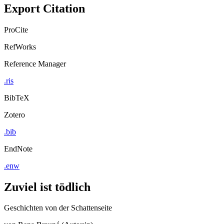
Export Citation
ProCite
RefWorks
Reference Manager
.ris
BibTeX
Zotero
.bib
EndNote
.enw
Zuviel ist tödlich
Geschichten von der Schattenseite