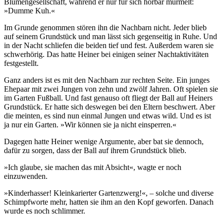
Blumengesellschaft, während er nur für sich hörbar murmelt:
»Dumme Kuh.«
Im Grunde genommen stören ihn die Nachbarn nicht. Jeder blieb
auf seinem Grundstück und man lässt sich gegenseitig in Ruhe. Und
in der Nacht schliefen die beiden tief und fest. Außerdem waren sie
schwerhörig. Das hatte Heiner bei einigen seiner Nachtaktivitäten
festgestellt.
Ganz anders ist es mit den Nachbarn zur rechten Seite. Ein junges
Ehepaar mit zwei Jungen von zehn und zwölf Jahren. Oft spielen sie
im Garten Fußball. Und fast genauso oft fliegt der Ball auf Heiners
Grundstück. Er hatte sich deswegen bei den Eltern beschwert. Aber
die meinten, es sind nun einmal Jungen und etwas wild. Und es ist
ja nur ein Garten. »Wir können sie ja nicht einsperren.«
Dagegen hatte Heiner wenige Argumente, aber bat sie dennoch,
dafür zu sorgen, dass der Ball auf ihrem Grundstück blieb.
»Ich glaube, sie machen das mit Absicht«, wagte er noch
einzuwenden.
»Kinderhasser! Kleinkarierter Gartenzwerg!«, – solche und diverse
Schimpfworte mehr, hatten sie ihm an den Kopf geworfen. Danach
wurde es noch schlimmer.