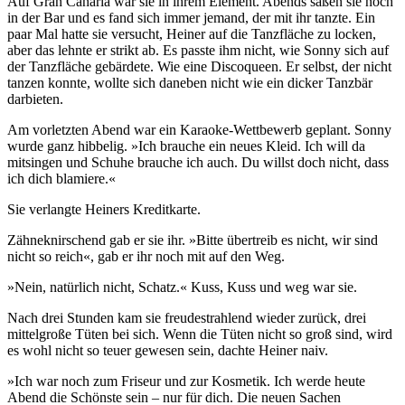
Auf Gran Canaria war sie in ihrem Element. Abends saßen sie noch
in der Bar und es fand sich immer jemand, der mit ihr tanzte. Ein
paar Mal hatte sie versucht, Heiner auf die Tanzfläche zu locken,
aber das lehnte er strikt ab. Es passte ihm nicht, wie Sonny sich auf
der Tanzfläche gebärdete. Wie eine Discoqueen. Er selbst, der nicht
tanzen konnte, wollte sich daneben nicht wie ein dicker Tanzbär
darbieten.
Am vorletzten Abend war ein Karaoke-Wettbewerb geplant. Sonny
wurde ganz hibbelig. »Ich brauche ein neues Kleid. Ich will da
mitsingen und Schuhe brauche ich auch. Du willst doch nicht, dass
ich dich blamiere.«
Sie verlangte Heiners Kreditkarte.
Zähneknirschend gab er sie ihr. »Bitte übertreib es nicht, wir sind
nicht so reich«, gab er ihr noch mit auf den Weg.
»Nein, natürlich nicht, Schatz.« Kuss, Kuss und weg war sie.
Nach drei Stunden kam sie freudestrahlend wieder zurück, drei
mittelgroße Tüten bei sich. Wenn die Tüten nicht so groß sind, wird
es wohl nicht so teuer gewesen sein, dachte Heiner naiv.
»Ich war noch zum Friseur und zur Kosmetik. Ich werde heute
Abend die Schönste sein – nur für dich. Die neuen Sachen