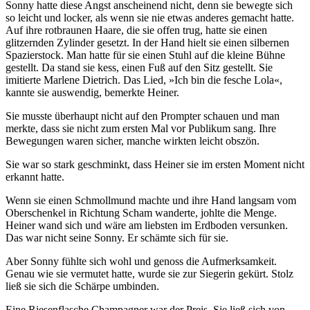
Sonny hatte diese Angst anscheinend nicht, denn sie bewegte sich
so leicht und locker, als wenn sie nie etwas anderes gemacht hatte.
Auf ihre rotbraunen Haare, die sie offen trug, hatte sie einen
glitzernden Zylinder gesetzt. In der Hand hielt sie einen silbernen
Spazierstock. Man hatte für sie einen Stuhl auf die kleine Bühne
gestellt. Da stand sie kess, einen Fuß auf den Sitz gestellt. Sie
imitierte Marlene Dietrich. Das Lied, »Ich bin die fesche Lola«,
kannte sie auswendig, bemerkte Heiner.
Sie musste überhaupt nicht auf den Prompter schauen und man
merkte, dass sie nicht zum ersten Mal vor Publikum sang. Ihre
Bewegungen waren sicher, manche wirkten leicht obszön.
Sie war so stark geschminkt, dass Heiner sie im ersten Moment nicht
erkannt hatte.
Wenn sie einen Schmollmund machte und ihre Hand langsam vom
Oberschenkel in Richtung Scham wanderte, johlte die Menge.
Heiner wand sich und wäre am liebsten im Erdboden versunken.
Das war nicht seine Sonny. Er schämte sich für sie.
Aber Sonny fühlte sich wohl und genoss die Aufmerksamkeit.
Genau wie sie vermutet hatte, wurde sie zur Siegerin gekürt. Stolz
ließ sie sich die Schärpe umbinden.
Eine Riesenflasche Champagner war der Preis. Sie ließ sich von