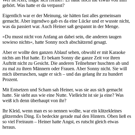
gehört. Was hatte er da verpasst?
Eigentlich war er der Meinung, sie hätten fast alles gemeinsam
gemacht. Aber irgendwo gab es da eine Lücke und er wusste nicht,
was da passiert war. Auch Heiner saß gespannt in der Menge.
»Du musst nicht von Anfang an dabei sein, die anderen taugen
sowieso nichts«, hatte Sonny noch abschätzend gesagt.
Aber er wollte den ganzen Ablauf sehen, obwohl er mit Karaoke
nichts am Hut hatte. Er bekam Sonny die ganze Zeit vor ihren
Auftritt nicht zu Gesicht. Die anderen Teilnehmer huschten ab und
zu mal zu ihren Männern oder Frauen. Aber Sonny nicht. Sie will
mich überraschen, sagte er sich – und das gelang ihr zu hundert
Prozent.
Mit Entsetzen und Scham sah Heiner, was sie aus sich gemacht
hatte. Sie sieht aus wie eine Nutte. Vielleicht ist sie ja eine? Was
weiß ich denn überhaupt von ihr?
Ihr Kleid, wenn man es so nennen wollte, war ein klitzekleines
glitzerndes Ding. Es bedeckte gerade mal den Hintern. Oben ließ es
so viel Freiraum – Heiner hatte Angst, es rutscht gleich etwas
heraus.