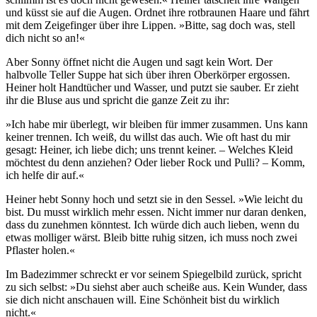
und küsst sie auf die Augen. Ordnet ihre rotbraunen Haare und fährt
mit dem Zeigefinger über ihre Lippen. »Bitte, sag doch was, stell
dich nicht so an!«
Aber Sonny öffnet nicht die Augen und sagt kein Wort. Der
halbvolle Teller Suppe hat sich über ihren Oberkörper ergossen.
Heiner holt Handtücher und Wasser, und putzt sie sauber. Er zieht
ihr die Bluse aus und spricht die ganze Zeit zu ihr:
»Ich habe mir überlegt, wir bleiben für immer zusammen. Uns kann
keiner trennen. Ich weiß, du willst das auch. Wie oft hast du mir
gesagt: Heiner, ich liebe dich; uns trennt keiner. – Welches Kleid
möchtest du denn anziehen? Oder lieber Rock und Pulli? – Komm,
ich helfe dir auf.«
Heiner hebt Sonny hoch und setzt sie in den Sessel. »Wie leicht du
bist. Du musst wirklich mehr essen. Nicht immer nur daran denken,
dass du zunehmen könntest. Ich würde dich auch lieben, wenn du
etwas molliger wärst. Bleib bitte ruhig sitzen, ich muss noch zwei
Pflaster holen.«
Im Badezimmer schreckt er vor seinem Spiegelbild zurück, spricht
zu sich selbst: »Du siehst aber auch scheiße aus. Kein Wunder, dass
sie dich nicht anschauen will. Eine Schönheit bist du wirklich
nicht.«