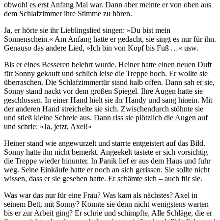
obwohl es erst Anfang Mai war. Dann aber meinte er von oben aus
dem Schlafzimmer ihre Stimme zu hören.
Ja, er hörte sie ihr Lieblingslied singen: »Du bist mein
Sonnenschein.« Am Anfang hatte er gedacht, sie singt es nur für ihn.
Genauso das andere Lied, »Ich bin von Kopf bis Fuß …« usw.
Bis er eines Besseren belehrt wurde. Heiner hatte einen neuen Duft
für Sonny gekauft und schlich leise die Treppe hoch. Er wollte sie
überraschen. Die Schlafzimmertür stand halb offen. Dann sah er sie,
Sonny stand nackt vor dem großen Spiegel. Ihre Augen hatte sie
geschlossen. In einer Hand hielt sie ihr Handy und sang hinein. Mit
der anderen Hand streichelte sie sich. Zwischendurch stöhnte sie
und stieß kleine Schreie aus. Dann riss sie plötzlich die Augen auf
und schrie: »Ja, jetzt, Axel!«
Heiner stand wie angewurzelt und starrte entgeistert auf das Bild.
Sonny hatte ihn nicht bemerkt. Angeekelt tastete er sich vorsichtig
die Treppe wieder hinunter. In Panik lief er aus dem Haus und fuhr
weg. Seine Einkäufe hatte er noch an sich gerissen. Sie sollte nicht
wissen, dass er sie gesehen hatte. Er schämte sich – auch für sie.
Was war das nur für eine Frau? Was kam als nächstes? Axel in
seinem Bett, mit Sonny? Konnte sie denn nicht wenigstens warten
bis er zur Arbeit ging? Er schrie und schimpfte, Alle Schläge, die er