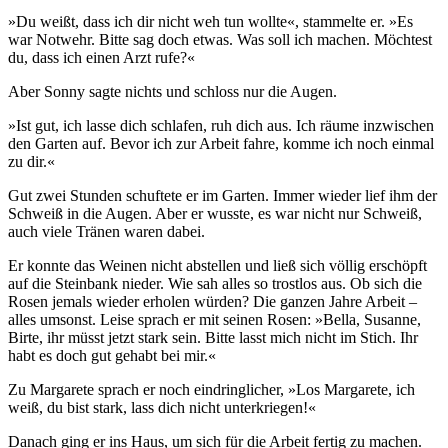
»Du weißt, dass ich dir nicht weh tun wollte«, stammelte er. »Es
war Notwehr. Bitte sag doch etwas. Was soll ich machen. Möchtest
du, dass ich einen Arzt rufe?«
Aber Sonny sagte nichts und schloss nur die Augen.
»Ist gut, ich lasse dich schlafen, ruh dich aus. Ich räume inzwischen
den Garten auf. Bevor ich zur Arbeit fahre, komme ich noch einmal
zu dir.«
Gut zwei Stunden schuftete er im Garten. Immer wieder lief ihm der
Schweiß in die Augen. Aber er wusste, es war nicht nur Schweiß,
auch viele Tränen waren dabei.
Er konnte das Weinen nicht abstellen und ließ sich völlig erschöpft
auf die Steinbank nieder. Wie sah alles so trostlos aus. Ob sich die
Rosen jemals wieder erholen würden? Die ganzen Jahre Arbeit –
alles umsonst. Leise sprach er mit seinen Rosen: »Bella, Susanne,
Birte, ihr müsst jetzt stark sein. Bitte lasst mich nicht im Stich. Ihr
habt es doch gut gehabt bei mir.«
Zu Margarete sprach er noch eindringlicher, »Los Margarete, ich
weiß, du bist stark, lass dich nicht unterkriegen!«
Danach ging er ins Haus, um sich für die Arbeit fertig zu machen.