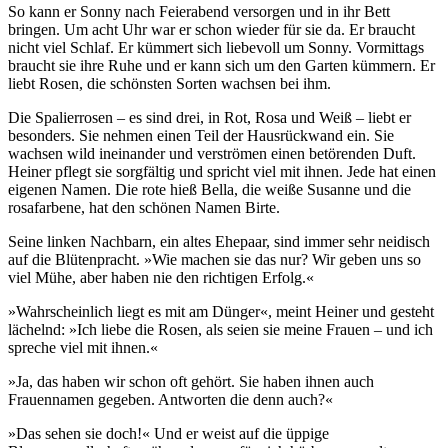
So kann er Sonny nach Feierabend versorgen und in ihr Bett
bringen. Um acht Uhr war er schon wieder für sie da. Er braucht
nicht viel Schlaf. Er kümmert sich liebevoll um Sonny. Vormittags
braucht sie ihre Ruhe und er kann sich um den Garten kümmern. Er
liebt Rosen, die schönsten Sorten wachsen bei ihm.
Die Spalierrosen – es sind drei, in Rot, Rosa und Weiß – liebt er
besonders. Sie nehmen einen Teil der Hausrückwand ein. Sie
wachsen wild ineinander und verströmen einen betörenden Duft.
Heiner pflegt sie sorgfältig und spricht viel mit ihnen. Jede hat einen
eigenen Namen. Die rote hieß Bella, die weiße Susanne und die
rosafarbene, hat den schönen Namen Birte.
Seine linken Nachbarn, ein altes Ehepaar, sind immer sehr neidisch
auf die Blütenpracht. »Wie machen sie das nur? Wir geben uns so
viel Mühe, aber haben nie den richtigen Erfolg.«
»Wahrscheinlich liegt es mit am Dünger«, meint Heiner und gesteht
lächelnd: »Ich liebe die Rosen, als seien sie meine Frauen – und ich
spreche viel mit ihnen.«
»Ja, das haben wir schon oft gehört. Sie haben ihnen auch
Frauennamen gegeben. Antworten die denn auch?«
»Das sehen sie doch!« Und er weist auf die üppige