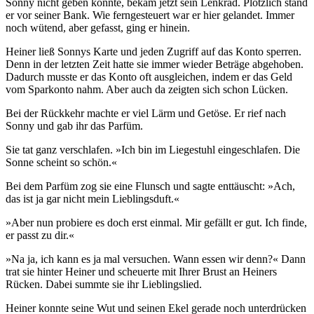
Sonny nicht geben konnte, bekam jetzt sein Lenkrad. Plötzlich stand
er vor seiner Bank. Wie ferngesteuert war er hier gelandet. Immer
noch wütend, aber gefasst, ging er hinein.
Heiner ließ Sonnys Karte und jeden Zugriff auf das Konto sperren.
Denn in der letzten Zeit hatte sie immer wieder Beträge abgehoben.
Dadurch musste er das Konto oft ausgleichen, indem er das Geld
vom Sparkonto nahm. Aber auch da zeigten sich schon Lücken.
Bei der Rückkehr machte er viel Lärm und Getöse. Er rief nach
Sonny und gab ihr das Parfüm.
Sie tat ganz verschlafen. »Ich bin im Liegestuhl eingeschlafen. Die
Sonne scheint so schön.«
Bei dem Parfüm zog sie eine Flunsch und sagte enttäuscht: »Ach,
das ist ja gar nicht mein Lieblingsduft.«
»Aber nun probiere es doch erst einmal. Mir gefällt er gut. Ich finde,
er passt zu dir.«
»Na ja, ich kann es ja mal versuchen. Wann essen wir denn?« Dann
trat sie hinter Heiner und scheuerte mit Ihrer Brust an Heiners
Rücken. Dabei summte sie ihr Lieblingslied.
Heiner konnte seine Wut und seinen Ekel gerade noch unterdrücken