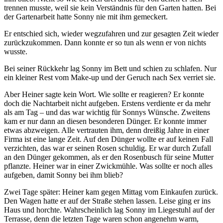
trennen musste, weil sie kein Verständnis für den Garten hatten. Bei
der Gartenarbeit hatte Sonny nie mit ihm gemeckert.
Er entschied sich, wieder wegzufahren und zur gesagten Zeit wieder
zurückzukommen. Dann konnte er so tun als wenn er von nichts
wusste.
Bei seiner Rückkehr lag Sonny im Bett und schien zu schlafen. Nur
ein kleiner Rest vom Make-up und der Geruch nach Sex verriet sie.
Aber Heiner sagte kein Wort. Wie sollte er reagieren? Er konnte
doch die Nachtarbeit nicht aufgeben. Erstens verdiente er da mehr
als am Tag – und das war wichtig für Sonnys Wünsche. Zweitens
kam er nur dann an diesen besonderen Dünger. Er konnte immer
etwas abzweigen. Alle vertrauten ihm, denn dreißig Jahre in einer
Firma ist eine lange Zeit. Auf den Dünger wollte er auf keinen Fall
verzichten, das war er seinen Rosen schuldig. Er war durch Zufall
an den Dünger gekommen, als er den Rosenbusch für seine Mutter
pflanzte. Heiner war in einer Zwickmühle. Was sollte er noch alles
aufgeben, damit Sonny bei ihm blieb?
Zwei Tage später: Heiner kam gegen Mittag vom Einkaufen zurück.
Den Wagen hatte er auf der Straße stehen lassen. Leise ging er ins
Haus und horchte. Wahrscheinlich lag Sonny im Liegestuhl auf der
Terrasse, denn die letzten Tage waren schon angenehm warm,