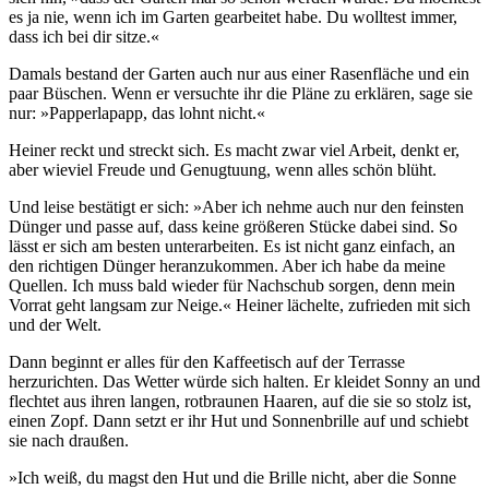
es ja nie, wenn ich im Garten gearbeitet habe. Du wolltest immer,
dass ich bei dir sitze.«
Damals bestand der Garten auch nur aus einer Rasenfläche und ein
paar Büschen. Wenn er versuchte ihr die Pläne zu erklären, sage sie
nur: »Papperlapapp, das lohnt nicht.«
Heiner reckt und streckt sich. Es macht zwar viel Arbeit, denkt er,
aber wieviel Freude und Genugtuung, wenn alles schön blüht.
Und leise bestätigt er sich: »Aber ich nehme auch nur den feinsten
Dünger und passe auf, dass keine größeren Stücke dabei sind. So
lässt er sich am besten unterarbeiten. Es ist nicht ganz einfach, an
den richtigen Dünger heranzukommen. Aber ich habe da meine
Quellen. Ich muss bald wieder für Nachschub sorgen, denn mein
Vorrat geht langsam zur Neige.« Heiner lächelte, zufrieden mit sich
und der Welt.
Dann beginnt er alles für den Kaffeetisch auf der Terrasse
herzurichten. Das Wetter würde sich halten. Er kleidet Sonny an und
flechtet aus ihren langen, rotbraunen Haaren, auf die sie so stolz ist,
einen Zopf. Dann setzt er ihr Hut und Sonnenbrille auf und schiebt
sie nach draußen.
»Ich weiß, du magst den Hut und die Brille nicht, aber die Sonne