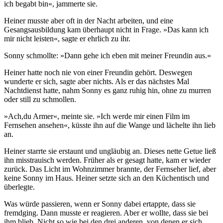
ich begabt bin«, jammerte sie.
Heiner musste aber oft in der Nacht arbeiten, und eine
Gesangsausbildung kam überhaupt nicht in Frage. »Das kann ich
mir nicht leisten«, sagte er ehrlich zu ihr.
Sonny schmollte: »Dann gehe ich eben mit meiner Freundin aus.«
Heiner hatte noch nie von einer Freundin gehört. Deswegen
wunderte er sich, sagte aber nichts. Als er das nächstes Mal
Nachtdienst hatte, nahm Sonny es ganz ruhig hin, ohne zu murren
oder still zu schmollen.
»Ach,du Armer«, meinte sie. »Ich werde mir einen Film im
Fernsehen ansehen«, küsste ihn auf die Wange und lächelte ihn lieb
an.
Heiner starrte sie erstaunt und ungläubig an. Dieses nette Getue ließ
ihn misstrauisch werden. Früher als er gesagt hatte, kam er wieder
zurück. Das Licht im Wohnzimmer brannte, der Fernseher lief, aber
keine Sonny im Haus. Heiner setzte sich an den Küchentisch und
überlegte.
Was würde passieren, wenn er Sonny dabei ertappte, dass sie
fremdging. Dann musste er reagieren. Aber er wollte, dass sie bei
ihm blieb. Nicht so wie bei den drei anderen, von denen er sich