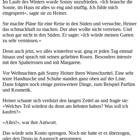
Im Laufe des Winters wurde Sonny unzufrieden. »Ich brauche die
Sonne, im Haus ist alles so eng und muffig. Ich fühle mich
eingesperrt«, sagte sie zu Heiner.
Sie machte Pläne für eine Reise in den Süden und versuchte, Heiner
das schmackhaft zu machen. Der aber wollte nicht verreisen. Und
schon gar nicht in den Süden. Er sagte: »Ich würde meinen Garten
zu sehr vermissen.«
Denn auch jetzt, wo alles winterfest war, ging er jeden Tag einmal
hinaus und sprach mit seinen geliebten Rosen. Besonders intensiv
mit den Spalierrosen und mit Margarete.
Vor Weihnachten gab Sonny Heiner ihren Wunschzettel. Eine sehr
teure Handtasche und Schuhe standen ganz oben auf der Liste.
Dann folgten noch einige preiswertere Dinge, zum Beispiel Parfüm
und Kosmetik.
Heiner schaute sich verdutzt den langen Zettel an und fragte sie:
»Welches Teil würdest du denn am liebsten haben? Was soll ich
kaufen?«
»Alles!«, war ihre Antwort.
Das würde sein Konto sprengen. Noch nie hatte er es überzogen,
oder den Dispo in Anspruch genommen.