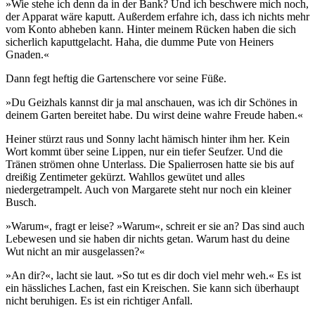
»Wie stehe ich denn da in der Bank? Und ich beschwere mich noch,
der Apparat wäre kaputt. Außerdem erfahre ich, dass ich nichts mehr
vom Konto abheben kann. Hinter meinem Rücken haben die sich
sicherlich kaputtgelacht. Haha, die dumme Pute von Heiners
Gnaden.«
Dann fegt heftig die Gartenschere vor seine Füße.
»Du Geizhals kannst dir ja mal anschauen, was ich dir Schönes in
deinem Garten bereitet habe. Du wirst deine wahre Freude haben.«
Heiner stürzt raus und Sonny lacht hämisch hinter ihm her. Kein
Wort kommt über seine Lippen, nur ein tiefer Seufzer. Und die
Tränen strömen ohne Unterlass. Die Spalierrosen hatte sie bis auf
dreißig Zentimeter gekürzt. Wahllos gewütet und alles
niedergetrampelt. Auch von Margarete steht nur noch ein kleiner
Busch.
»Warum«, fragt er leise? »Warum«, schreit er sie an? Das sind auch
Lebewesen und sie haben dir nichts getan. Warum hast du deine
Wut nicht an mir ausgelassen?«
»An dir?«, lacht sie laut. »So tut es dir doch viel mehr weh.« Es ist
ein hässliches Lachen, fast ein Kreischen. Sie kann sich überhaupt
nicht beruhigen. Es ist ein richtiger Anfall.