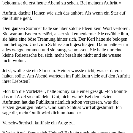
bekommst du erst heute Abend zu sehen. Bei meinem Auftritt.«
Auftritt, dachte Heiner, wie sich das anhört. Als wenn ein Star auf
die Bühne geht.
Den ganzen Sommer hatte sie über solche Ideen kein Wort verloren.
Sie war am Boden zerstört, als er sie kennenlernte. Sie erzählte ihm,
sie hätte eine böse Trennung hinter sich. Der Kerl hätte sie belogen
und betrogen. Und zum Schluss auch geschlagen. Dann hatte er ihr
alles weggenommen und sie rausgeschmissen. Sie hatte nur eine
kleine Reisetasche bei sich, mehr besaß sie nicht und sie wusste
nicht wohin.
Jetzt, wollte sie ein Star sein. Heiner wusste nicht, was er davon
halten sollte. Am Abend warteten im Publikum viele auf den Auftritt
ihrer Liebsten?
»Ich bin die Vorletzte«, hatte Sonny zu Heiner gesagt. »Ich konnte
das mit Axel so einfädeln. Gut, nicht wahr? Bei den letzten
Auftritten hat das Publikum nämlich schon vergessen, was die
Ersten gesungen haben. Und zum Schluss wird abgestimmt. Ich
sage dir, mein Outfit wird dich umhauen.«
Verschwörerisch kniff sie ein Auge zu.
Wer ist Axel, fragte sich Heiner? Er hatte noch nie etwas von ihm