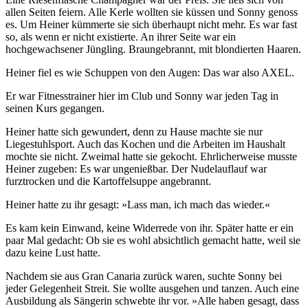
allen Seiten feiern. Alle Kerle wollten sie küssen und Sonny genoss
es. Um Heiner kümmerte sie sich überhaupt nicht mehr. Es war fast
so, als wenn er nicht existierte. An ihrer Seite war ein
hochgewachsener Jüngling. Braungebrannt, mit blondierten Haaren.
Heiner fiel es wie Schuppen von den Augen: Das war also AXEL.
Er war Fitnesstrainer hier im Club und Sonny war jeden Tag in
seinen Kurs gegangen.
Heiner hatte sich gewundert, denn zu Hause machte sie nur
Liegestuhlsport. Auch das Kochen und die Arbeiten im Haushalt
mochte sie nicht. Zweimal hatte sie gekocht. Ehrlicherweise musste
Heiner zugeben: Es war ungenießbar. Der Nudelauflauf war
furztrocken und die Kartoffelsuppe angebrannt.
Heiner hatte zu ihr gesagt: »Lass man, ich mach das wieder.«
Es kam kein Einwand, keine Widerrede von ihr. Später hatte er ein
paar Mal gedacht: Ob sie es wohl absichtlich gemacht hatte, weil sie
dazu keine Lust hatte.
Nachdem sie aus Gran Canaria zurück waren, suchte Sonny bei
jeder Gelegenheit Streit. Sie wollte ausgehen und tanzen. Auch eine
Ausbildung als Sängerin schwebte ihr vor. »Alle haben gesagt, dass