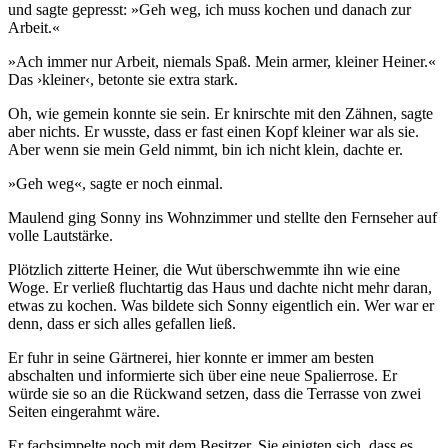
und sagte gepresst: »Geh weg, ich muss kochen und danach zur
Arbeit.«
»Ach immer nur Arbeit, niemals Spaß. Mein armer, kleiner Heiner.«
Das ›kleiner‹, betonte sie extra stark.
Oh, wie gemein konnte sie sein. Er knirschte mit den Zähnen, sagte
aber nichts. Er wusste, dass er fast einen Kopf kleiner war als sie.
Aber wenn sie mein Geld nimmt, bin ich nicht klein, dachte er.
»Geh weg«, sagte er noch einmal.
Maulend ging Sonny ins Wohnzimmer und stellte den Fernseher auf
volle Lautstärke.
Plötzlich zitterte Heiner, die Wut überschwemmte ihn wie eine
Woge. Er verließ fluchtartig das Haus und dachte nicht mehr daran,
etwas zu kochen. Was bildete sich Sonny eigentlich ein. Wer war er
denn, dass er sich alles gefallen ließ.
Er fuhr in seine Gärtnerei, hier konnte er immer am besten
abschalten und informierte sich über eine neue Spalierrose. Er
würde sie so an die Rückwand setzen, dass die Terrasse von zwei
Seiten eingerahmt wäre.
Er fachsimpelte noch mit dem Besitzer. Sie einigten sich, dass es