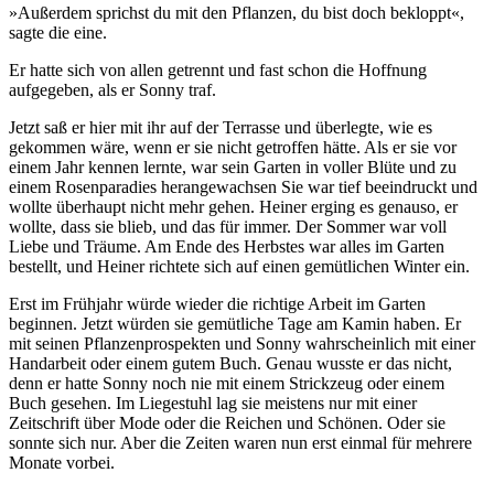
»Außerdem sprichst du mit den Pflanzen, du bist doch bekloppt«,
sagte die eine.
Er hatte sich von allen getrennt und fast schon die Hoffnung
aufgegeben, als er Sonny traf.
Jetzt saß er hier mit ihr auf der Terrasse und überlegte, wie es
gekommen wäre, wenn er sie nicht getroffen hätte. Als er sie vor
einem Jahr kennen lernte, war sein Garten in voller Blüte und zu
einem Rosenparadies herangewachsen Sie war tief beeindruckt und
wollte überhaupt nicht mehr gehen. Heiner erging es genauso, er
wollte, dass sie blieb, und das für immer. Der Sommer war voll
Liebe und Träume. Am Ende des Herbstes war alles im Garten
bestellt, und Heiner richtete sich auf einen gemütlichen Winter ein.
Erst im Frühjahr würde wieder die richtige Arbeit im Garten
beginnen. Jetzt würden sie gemütliche Tage am Kamin haben. Er
mit seinen Pflanzenprospekten und Sonny wahrscheinlich mit einer
Handarbeit oder einem gutem Buch. Genau wusste er das nicht,
denn er hatte Sonny noch nie mit einem Strickzeug oder einem
Buch gesehen. Im Liegestuhl lag sie meistens nur mit einer
Zeitschrift über Mode oder die Reichen und Schönen. Oder sie
sonnte sich nur. Aber die Zeiten waren nun erst einmal für mehrere
Monate vorbei.